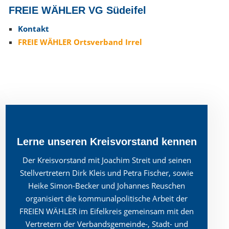
FREIE WÄHLER VG Südeifel
Kontakt
FREIE WÄHLER Ortsverband Irrel
Lerne unseren Kreisvorstand kennen
Der Kreisvorstand mit Joachim Streit und seinen
Stellvertretern Dirk Kleis und Petra Fischer, sowie
Heike Simon-Becker und Johannes Reuschen
organisiert die kommunalpolitische Arbeit der
FREIEN WÄHLER im Eifelkreis gemeinsam mit den
Vertretern der Verbandsgemeinde-, Stadt- und