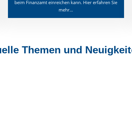
beim Finanzamt einreichen kann. Hier erfahren Sie
mehr…
uelle Themen und Neuigkei
rstand nominiert Landratskandidaten Johannes Zierden ei
stützen Johannes Zierden als Kandidaten für das Amt des La
 Streit, nach einer gemeinsamen Sitzung des erweiterten K