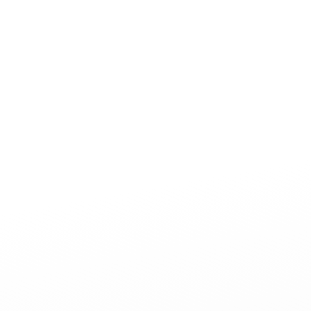
rstands statt. Im Anschluss an die Versammlung
n geselliger Runde ausklingen.
 VG und natürlich zur Landtagswahl!