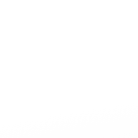
der JUNGEN FREIEN WÄHLER Eifelkreis mit Neuwahlen des Vo
 gemeinsamen Pizzaessen zusammen und ließen den Abend i
uch und die angeregte Diskussion zu unseren Themen in der