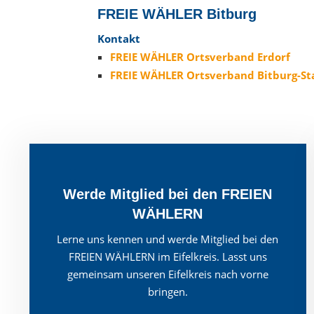
FREIE WÄHLER Bitburg
Kontakt
FREIE WÄHLER Ortsverband Erdorf
FREIE WÄHLER Ortsverband Bitburg-St
Werde Mitglied bei den FREIEN
WÄHLERN
Lerne uns kennen und werde Mitglied bei den
FREIEN WÄHLERN im Eifelkreis. Lasst uns
gemeinsam unseren Eifelkreis nach vorne
bringen.