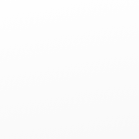
tzung der FREIEN WÄHLER Eifelkreis zur Vorbereitung der L
Rudolf Rinnen ist Direktkandidat im Wahlkreis Bitburg.