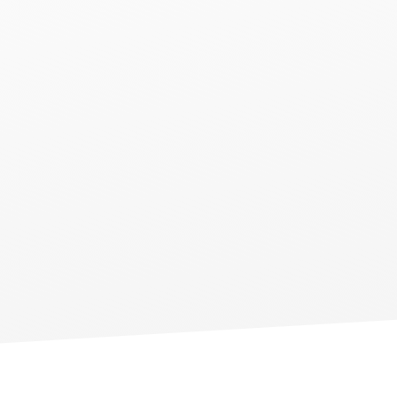
es Engagements für Sie und für Rheinland-Pfalz, Deutschla
llung der Arbeit, die ich in Berichten, Reden und Anträge