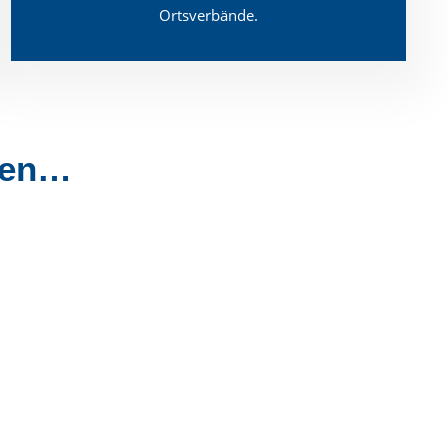
Ortsverbände.
ten…
nstimmig
ndrats im Eifelkreis Bitburg-Prüm. Dies erklärte
reisvorstands, der Zierden am Freitag einstimmig