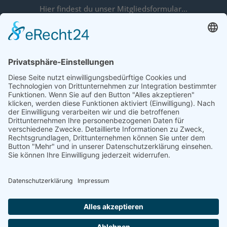
Hier findest du unser Mitgliedsformular…
Jetzt Mitglied werden
Z
Erzähle von uns…
COOKIE-EINSTELLUNGEN