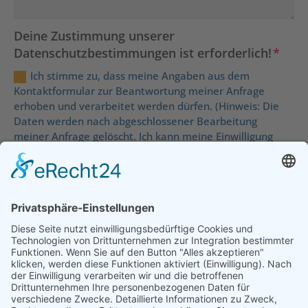
Deine Zustimmung unserer
Datenschutzbestimmungen ist erforderlich!
Ich stimme zu, dass meine Angaben aus dem
Kontaktformular zur Beantwortung meiner Anfrage
erhoben und verarbeitet werden dürfen. (Hinweis: Die
Daten werden nach abgeschlossener Bearbeitung
meiner Anfrage gelöscht. Ich kann meine Einwilligung
jederzeit für die Zukunft per E-Mail an
info@fw-
eifelkreis.de
widerrufen. Detaillierte Infos zum Umgang
mit Nutzerdaten:
Datenschutzerklärung
=
8 + 9
Anfrage senden