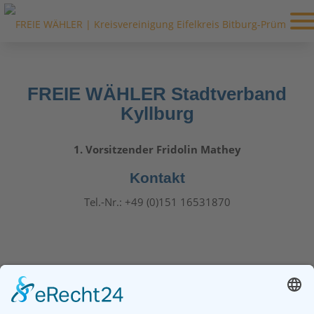
FREIE WÄHLER Stadtverband
Kyllburg
1. Vorsitzender
Fridolin Mathey
Kontakt
Tel.-Nr.: +49 (0)151 16531870