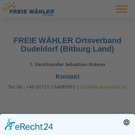
FREIE WÄHLER Ortsverband
Dudeldorf (Bitburg Land)
1. Vorsitzender Sebastian Krämer
Kontakt
Tel.-Nr.: +49 (0)
151 / 54689993 |
info@fw-dudeldorf.de