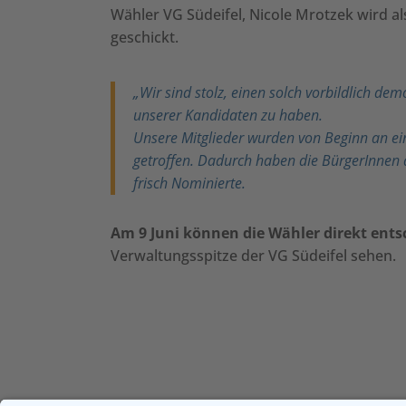
Wähler VG Südeifel, Nicole Mrotzek wird a
geschickt.
„Wir sind stolz, einen solch vorbildlich d
unserer Kandidaten zu haben.
Unsere Mitglieder wurden von Beginn an ei
getroffen. Dadurch haben die BürgerInnen de
frisch Nominierte.
Am 9 Juni können die Wähler direkt ent
Verwaltungsspitze der VG Südeifel sehen.